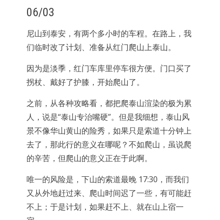
06/03
尼山到泰安，有两个多小时的车程。在路上，我
们临时改了计划、准备从红门爬山上泰山。
因为是淡季，红门车库里停车很方便。门口买了
拐杖、戴好了护膝，开始爬山了。
之前，从各种攻略看，都把爬泰山渲染的极为累
人，说是“泰山专治嘴硬”。但是我细想，泰山风
景不像华山黄山的险秀，如果只是索道十分钟上
去了，那此行的意义在哪呢？不如爬山，虽说爬
的辛苦，但爬山的意义正在于此啊。
唯一的风险是，下山的索道最晚 17:30，而我们
又从外地赶过来、爬山时间迟了一些，有可能赶
不上；于是计划，如果赶不上、就在山上宿一