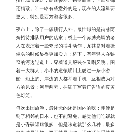
排排城市建筑，高矮参差、错落而置，但细看都
还精致。唯一略有些意外的是，现在的人流量要
更大，特别是西方游客很多。
夜市上，除了一簇簇行人外，最忙碌的是街巷两
旁招待排队用户的店家；桥上一个赤膊光脚的老
人在表演着一些夸张的搏斗动作，尤其是对着摄
像头的时候显得更加卖力；桥下，有年轻人在狭
窄的河边过道上，穿着道具服装在又唱又跳，围
着一大群人；小小的道顿崛川上驶过一条小游
船，船上的、岸边的人都举着手机，互相成为对
方的风景；河岸两旁，挂满了写着广告语的暖黄
色灯笼。
每次出国旅游，最怀念的还是国内的吃；即便是
到了相邻的日本，也不能避免。感觉他们吃饭就
是小碟碟罐罐很多，但是味道就那么几种，最多