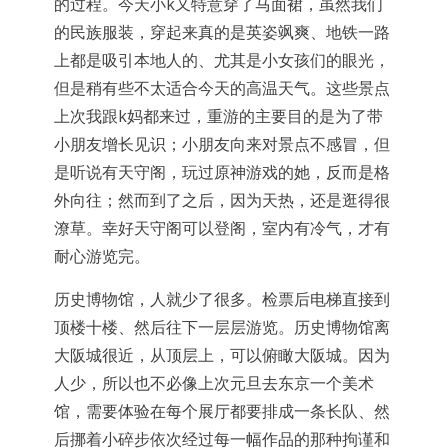
的过程。今天小k又特意穿了马面裙，虽然我们
的民族服装，穿起来真的是英姿飒爽、地铁一路
上都是吸引本地人的、尤其是小女孩们的眼光，
但是稍有些不太适合今天的高温天气。这些景点
上次我跟k妈都来过，重游的主要目的是为了带
小朋友增长见识；小朋友向来对景点不感冒，但
是听说有天守阁，玩过原神游戏的她，反而是格
外向往；然而到了之后，因为天热，还是逛得很
潦草。幸好天守阁可以登阁，室内有冷气，才有
耐心游览完。
历史博物馆，人就少了很多。检票后电梯直接到
顶楼十楼、然后往下一层层游览。历史博物馆离
大阪城很近，从顶层上，可以俯瞰大阪城。因为
人少，所以也不必像上次元旦去东京一个美术
馆，需要体验在每个展厅都要排成一条长队、然
后挪着小碎步依次经过每一幅作品的那种拘谨和