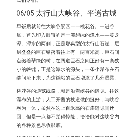
民宿落宿。
06/05 太行山大峡谷、平遥古城
早饭后就前往大峡谷景区——桃花谷。一进谷
底，首先印入眼帘的是一潭碧绿的潭水——黄龙
潭。潭水的两侧，正是那典型的太行山石崖，层
层叠叠的巨石错落着往上有一两百米高，巨石间
点缀着翠绿的树，在两道巨石之间正好有一条狭
小的峡缝，正是这潭水的源头，一条小瀑布在石
缝间流下来，为这巍峨的巨石增添了几分温柔。
桃花谷的游览线路，就是沿着峡谷的缝隙、往这
瀑布的上游；人工开凿的栈道做的挺好，与峡谷
融为一体，虽然在这上百米高的石崖缝隙间迂
回，但是一点都不觉得惊险，恰恰能对这峡谷内
的各种景色尽收眼底。