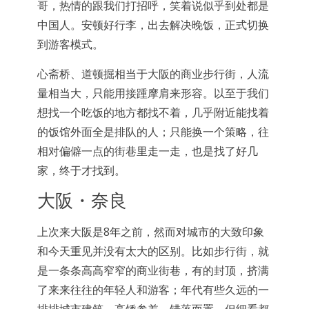
哥，热情的跟我们打招呼，笑着说似乎到处都是
中国人。安顿好行李，出去解决晚饭，正式切换
到游客模式。
心斋桥、道顿掘相当于大阪的商业步行街，人流
量相当大，只能用接踵摩肩来形容。以至于我们
想找一个吃饭的地方都找不着，几乎附近能找着
的饭馆外面全是排队的人；只能换一个策略，往
相对偏僻一点的街巷里走一走，也是找了好几
家，终于才找到。
大阪・奈良
上次来大阪是8年之前，然而对城市的大致印象
和今天重见并没有太大的区别。比如步行街，就
是一条条高高窄窄的商业街巷，有的封顶，挤满
了来来往往的年轻人和游客；年代有些久远的一