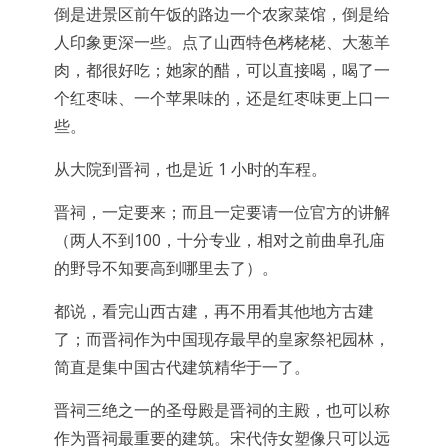
倒是进景区前午饭的路边一个农家菜馆，倒是给
人印象更深一些。点了山西特色栲栳栳、大葱羊
肉，都很好吃；她家的醋，可以直接喝，喝了一
个红枣味、一个苹果味的，还是红枣味更上口一
些。
从大院到晋祠，也是近 1 小时的车程。
晋祠，一定要来；而且一定要请一位官方的讲解
（两人不到100，十分专业，相对之前曲阜孔庙
的野导不知要高到哪里去了）。
都说，看完山西古建，再不用看其他地方古建
了；而晋祠作为中国现存最早的皇家祭祀园林，
简直是集中国古代建筑精华于一了。
晋祠三绝之一的圣母殿是晋祠的主殿，也可以称
作为晋祠最重要的建筑。宋代侍女塑像只可以远