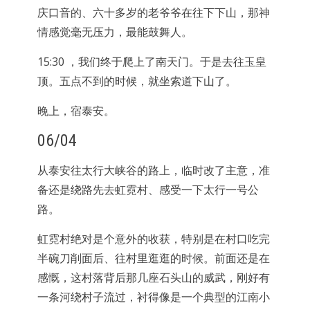
庆口音的、六十多岁的老爷爷在往下下山，那神
情感觉毫无压力，最能鼓舞人。
15:30 ，我们终于爬上了南天门。于是去往玉皇
顶。五点不到的时候，就坐索道下山了。
晚上，宿泰安。
06/04
从泰安往太行大峡谷的路上，临时改了主意，准
备还是绕路先去虹霓村、感受一下太行一号公
路。
虹霓村绝对是个意外的收获，特别是在村口吃完
半碗刀削面后、往村里逛逛的时候。前面还是在
感慨，这村落背后那几座石头山的威武，刚好有
一条河绕村子流过，衬得像是一个典型的江南小