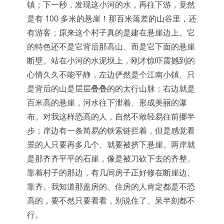
镇；下一秒，发现这小河的水，再往下游，竟然
是有 100 多米的悬崖！那百米落差的山谷里，还
有游客；原来这个村子真的是建在悬崖边上。它
的特色还不是它背后那高山、而是它下面的悬崖
断壁。站在小河的水泥坝上，刚才惊吓震撼到的
心情久久不能平静，左边俨然是个江南小镇、只
是背后的山是层层叠叠的的太行山脉；右边就是
百米高的悬崖，河水往下泄着、形成美丽的瀑
布。对我这样恐高的人，自然不敢轻易往前挪半
步；岸边有一条简易的铁索链拦着，但是感觉看
景的人只要再多几个、就要被挤下悬崖。两岸就
是那齐齐平平的石崖，像是被刀砍下去的齐整。
靠着村子的那边，有几间房子正好修在断崖边、
靠齐。我知道那盖房的、住房的人肯定都是不恐
高的，要不然只要看看，别说住了、呆半刻都不
行。