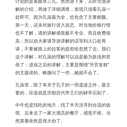
计划的是看曲阜三孔。然而游下来，又听导游讲
解的介绍，再做了详细调查，发现只须看孔庙一
处即可。因为孔庙最为全，也包含了主要精髓。
第一天，还未对旅行进入状态、对当地价格行情
也不了解，请的讲解感觉极不专业、而且收费很
高；所以劝大家请导游讲解的话等到入口处再
请，不要被路上的拉客的提前给忽悠了去。我们
这个讲解，对孔庙的理解可以说是极为肤浅和世
俗了；进庙之后的讲解，主要是围绕“升官发财”
的主题讲的。略微问了一些，她就不会了。
孔庙里，除了有关于孔子的一些遗迹之外，最主
要的，应该就是历朝历代帝王们的碑亭石刻了。
中午也是找吃的地方，找了半天没寻到合适的饭
馆、后来去了一家大酒店的餐厅，感觉不错。当
然菜量依然是很大份了。