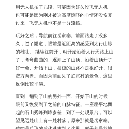
用无人机拍了几段。可能因为好久没飞无人机，
也可能是因为刚才被这高度惊吓的心情还没恢复
过来，飞无人机也不是十分流畅。
玩好之后，导航前往岳家寨。前面路走了没多
久，过了隧道，眼前是近距离的感受到太行山脉
的雄壮。 继续往前开，就开始沿着太行天路上山
了，弯弯曲曲的、逐渐上了山顶、沿着山顶开了
好一会、开始下山，盘旋的山路不是很好开、很
费方向盘。而因为前面见了虹霓村的景色，这里
反倒比较平淡。
直到，翻到了山的另外一面、开始下山的时候，
眼前又恢复到了之前的山脉特征。一座座平地而
起的石山秀峰列嶂参差，到了一处观景台，可以
望见远处山上有一处村落，原来那就是岳家寨。
传闻是岳飞的后代逃难到了这里，村子都是就地