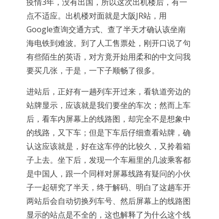
疫情3年，没有出国，所以这次出机楼后，有一
点不适应。出机楼对面就是大阪JR站，用
Google查询交通方式、查了半天才确认该坐南
海电铁到难波。到了人工售票处，刚开口说了句
有些陌生的英语，对方竟开始用柔和的中文问我
要买几张，于是，一下子顺畅了很多。
进站后，正好有一趟列车开过来，看轨道旁边的
站牌显示，应该就是我们要坐的车次；然而上车
后，看车内屏幕上的线路图，却完全不是想象中
的线路，又下车；但是下车后仔细查看站牌，确
认这应该就是，好在这车停的比较久，又拎着箱
子上去。坐下后，发现一个车厢里的几波乘客都
是中国人，跟一个同样对屏幕线路有疑问的小伙
子一起研究了半天，终于解码、明白了这趟车开
两站后会自动切换列车号、然后屏幕上的线路图
显示的站点是不全的，这也解释了为什么这个线