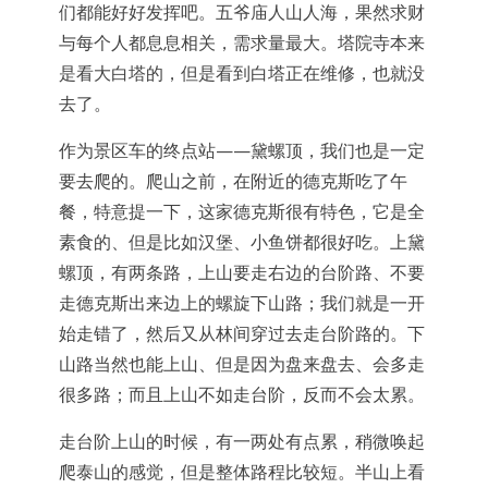
们都能好好发挥吧。五爷庙人山人海，果然求财
与每个人都息息相关，需求量最大。塔院寺本来
是看大白塔的，但是看到白塔正在维修，也就没
去了。
作为景区车的终点站——黛螺顶，我们也是一定
要去爬的。爬山之前，在附近的德克斯吃了午
餐，特意提一下，这家德克斯很有特色，它是全
素食的、但是比如汉堡、小鱼饼都很好吃。上黛
螺顶，有两条路，上山要走右边的台阶路、不要
走德克斯出来边上的螺旋下山路；我们就是一开
始走错了，然后又从林间穿过去走台阶路的。下
山路当然也能上山、但是因为盘来盘去、会多走
很多路；而且上山不如走台阶，反而不会太累。
走台阶上山的时候，有一两处有点累，稍微唤起
爬泰山的感觉，但是整体路程比较短。半山上看