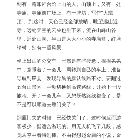
到有一路叩拜台阶上山的人。山顶上，又有一处
寺庙。寺庙前广场上，有一牌坊，写作“大螺
顶”。到这时，天色已经全部放晴，眺望远山近
寺，远处天空的云朵也垂下来，流在山峰山谷
里，近处山脚、半山是大大小小的寺庙群，红墙
绿树，别有一番风景。
坐上出山的公交车，已然是有些疲惫，摇摇晃晃
中，竟睡着了一会儿。周转到自己的车上，准备
导航到应县，发现导航的默认线路不对、要翻过
五台山景区；手动切换到高速路线，开始下一段
旅程。开了一会儿车，又想既然路线都变了，是
不是可以顺道去雁门关了？
到雁门关的时候，已经快关门了。这时候反而游
客极少，挺适合游玩的。用无人机飞了几段，感
觉从空中看特别棒。不由得想起金庸的小说，金