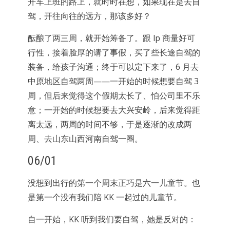
开车上班的路上，就时时在想，如果现在是去自
驾，开往向往的远方，那该多好？
酝酿了两三周，就开始筹备了。跟 lp 商量好可
行性，接着脸厚的请了事假，买了些长途自驾的
装备，给孩子沟通；终于可以定下来了，6 月去
中原地区自驾两周——一开始的时候想要自驾 3
周，但后来觉得这个假期太长了、怕公司里不乐
意；一开始的时候想要去大兴安岭，后来觉得距
离太远，两周的时间不够，于是逐渐的改成两
周、去山东山西河南自驾一圈。
06/01
没想到出行的第一个周末正巧是六一儿童节。也
是第一个没有我们陪 KK 一起过的儿童节。
自一开始，KK 听到我们要自驾，她是反对的：