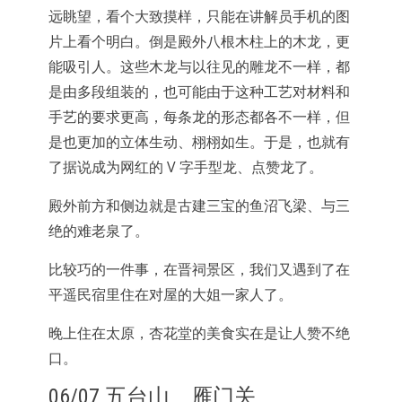
远眺望，看个大致摸样，只能在讲解员手机的图
片上看个明白。倒是殿外八根木柱上的木龙，更
能吸引人。这些木龙与以往见的雕龙不一样，都
是由多段组装的，也可能由于这种工艺对材料和
手艺的要求更高，每条龙的形态都各不一样，但
是也更加的立体生动、栩栩如生。于是，也就有
了据说成为网红的 V 字手型龙、点赞龙了。
殿外前方和侧边就是古建三宝的鱼沼飞梁、与三
绝的难老泉了。
比较巧的一件事，在晋祠景区，我们又遇到了在
平遥民宿里住在对屋的大姐一家人了。
晚上住在太原，杏花堂的美食实在是让人赞不绝
口。
06/07 五台山、雁门关