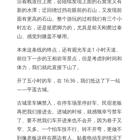
沿着栈道往上爬，会陆续发现上面的石窝里又有
新的水潭；迂回绕过挡在眼前的石山，又发现前
面有更高的石山。整个游玩的过程我们有三个小
时左右，还是挺肥脚力的，尤其是前天刚爬过泰
山、感觉到膝盖不够用。
本来这条线的终点，还有观光车走1 小时天道、
前往下一步的王相岩等景点，但是考虑到时间和
体力，我们就此直接下山了。
开了五小时的车，在 16:36，我们抵达了下一站
——平遥古城。
古城里车辆禁入，在停车场里停好车、民宿老板
再把我们接进去。进城的时候，就感慨幸亏禁车
了、要不然我们车开进来也不会开，因为巷子又
窄、又多。一个怕车技不行、转不开弯，更做不
到像老板这样在两边有人、贴着电动车的情况下