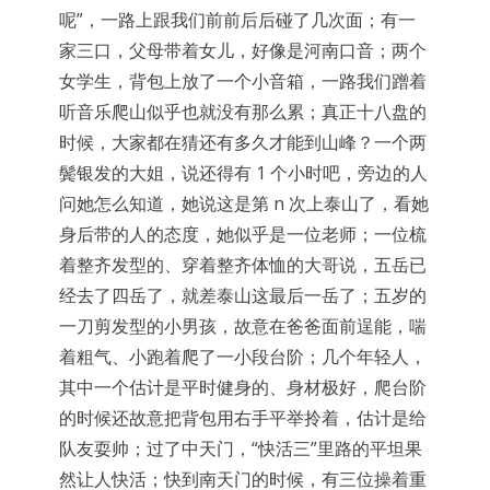
呢”，一路上跟我们前前后后碰了几次面；有一
家三口，父母带着女儿，好像是河南口音；两个
女学生，背包上放了一个小音箱，一路我们蹭着
听音乐爬山似乎也就没有那么累；真正十八盘的
时候，大家都在猜还有多久才能到山峰？一个两
鬓银发的大姐，说还得有 1 个小时吧，旁边的人
问她怎么知道，她说这是第 n 次上泰山了，看她
身后带的人的态度，她似乎是一位老师；一位梳
着整齐发型的、穿着整齐体恤的大哥说，五岳已
经去了四岳了，就差泰山这最后一岳了；五岁的
一刀剪发型的小男孩，故意在爸爸面前逞能，喘
着粗气、小跑着爬了一小段台阶；几个年轻人，
其中一个估计是平时健身的、身材极好，爬台阶
的时候还故意把背包用右手平举拎着，估计是给
队友耍帅；过了中天门，“快活三”里路的平坦果
然让人快活；快到南天门的时候，有三位操着重