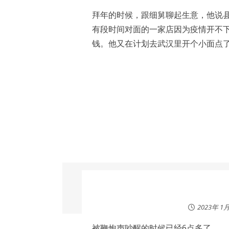
拜年的时候，跟细舅聊起生意，他说
有段时间对面的一家店因为疫情开不
钱。他又在计划去武汉里开个小面点
2023年 1
被鞭炮声吵醒的时候已经6点多了。