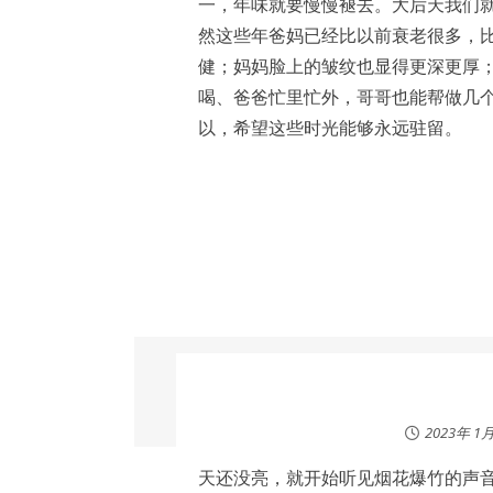
一，年味就要慢慢褪去。大后天我们
然这些年爸妈已经比以前衰老很多，
健；妈妈脸上的皱纹也显得更深更厚
喝、爸爸忙里忙外，哥哥也能帮做几
以，希望这些时光能够永远驻留。
2023年 1
天还没亮，就开始听见烟花爆竹的声