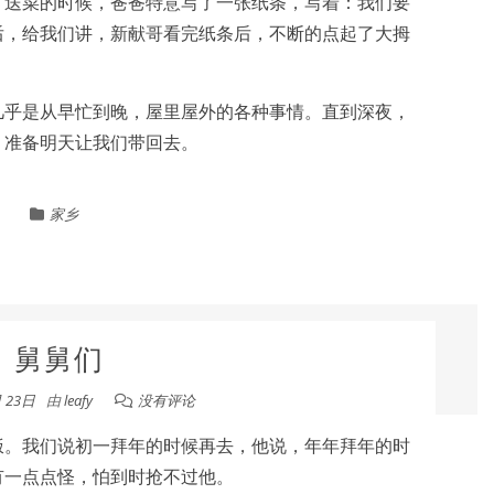
。送菜的时候，爸爸特意写了一张纸条，写着：我们要
后，给我们讲，新献哥看完纸条后，不断的点起了大拇
几乎是从早忙到晚，屋里屋外的各种事情。直到深夜，
，准备明天让我们带回去。
家乡
舅舅们
月 23日
由
leafy
没有评论
饭。我们说初一拜年的时候再去，他说，年年拜年的时
有一点点怪，怕到时抢不过他。