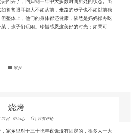
就要回去了，回归到一年中大多数时间所处的状态。虽
比如爸爸眼耳都大不如从前，走路的步子也不如以前稳
；但整体上，他们的身体都还健康，依然是妈妈操办吃
个菜，孩子们玩闹。珍惜感恩这美好的时光；如果可
家乡
烧烤
月 21日
由
leafy
没有评论
音，家乡里对于三十吃年夜饭没有固定的，很多人一大