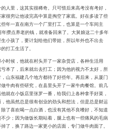
分的人里，这其实很稀奇。只可惜后来高考没有考好，
婆家很穷让他读完高中算是掏空了家底。好在多读了些
这些年一直在南方一个厂里打工，也算是一个车间主
两年攒点养老的钱，就准备回来了。大舅娘这二十多年
要生小孩了，要计划给他们带娃，所以年外也不出去
乡的打工生活了。
得小时候，他就在村头开了一家杂货店，各种生活用
就亏本了，后来就出去打工；因为他的视力不太好，所
方，山东福建几个地方都待了好些年。再后来，从厦门
对做牛肉有些研究，在县里头开了一家牛肉餐馆。前几
后他就在小饭店里张罗一番，给我们上各种拿手好菜，
而，他虽然总是很有创业的劲头和想法，但是总是财运
。除了喜欢喝一点白酒，也没有其他不良嗜好，不知道
债不少；因为做饭长期站着，腿上也有一些痛风的毛病
手掉了，换了路边一家更小的店面，专门做牛肉面了。