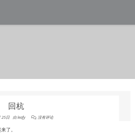
回杭
月 25日
由
leafy
没有评论
起来了。