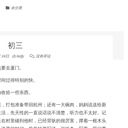
未分类
初三
月 24日
由
leafy
没有评论
也要去厦门。
时间过得特别的快。
始收拾一些东西。
菜，打包准备带回杭州；还有一大碗肉，妈妈说送给新
生活，先天性的一直说话说不清楚，听力也不太好。记
天在村里碰到他时，已经背驮的很厉害，撑着一根木头