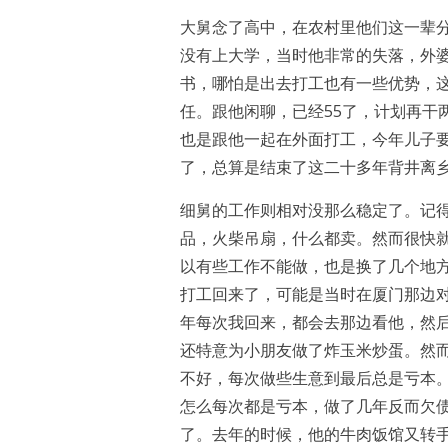
大舅念了高中，在农村里他们这一辈
没有上大学，当时他非常的失落，外
书，哪怕是出去打工也有一些优势，
任。跟他闲聊，已经55了，计划再干
也是跟他一起在外面打工，今年儿子
了，总算是结束了这二十多年背井离
细舅的工作则相对没那么稳定了。记
品，火柴吊扇，什么都卖。然而很快
以有些工作不能做，也是换了几个地
打工回来了，可能是当时在厦门那边
年每次我回来，都会去那边看他，然
还特意为小朋友做了炸玉米炒蛋。然
不好，每次做些生意到最后总是亏本
怎么每次都是亏本，做了几年反而欠
了。去年的时候，他的牛肉饭馆又转