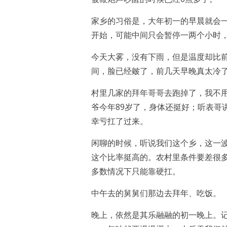
家乡的习俗是，大年初一的早晨就会
开始，可能中间只会暂停一两个小时
今天大雾，没有下雨，但是温度却比
间，脸已经皴了，前几天早晚真太冷
村里几家的拜年哥哥去跑掉了，我不
爷今年89岁了，身体还挺好；听表哥
幸亏扛了过来。
闲聊的时候，听说我们这个乡，这一波
这个比率挺高的。农村里条件要差很
多数情况下只能靠硬扛。
中午去的舅舅们那边去拜年、吃饭。
晚上，依然是其乐融融的初一晚上。