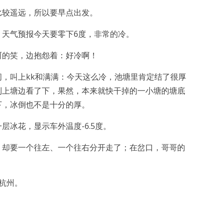
比较遥远，所以要早点出发。
；天气预报今天要零下6度，非常的冷。
呵的笑，边抱怨着：好冷啊！
，叫上kk和满满：今天这么冷，池塘里肯定结了很厚
到上塘边看了下，果然，本来就快干掉的一小塘的塘底
下，冰倒也不是十分的厚。
冰花，显示车外温度-6.5度。
，却要一个往左、一个往右分开走了；在岔口，哥哥的
。
杭州。