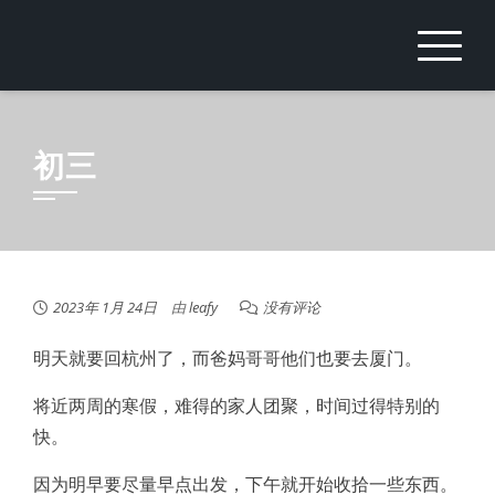
Skip
to
content
初三
2023年 1月 24日
由
leafy
没有评论
明天就要回杭州了，而爸妈哥哥他们也要去厦门。
将近两周的寒假，难得的家人团聚，时间过得特别的
快。
因为明早要尽量早点出发，下午就开始收拾一些东西。