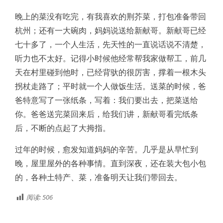
晚上的菜没有吃完，有我喜欢的荆芥菜，打包准备带回
杭州；还有一大碗肉，妈妈说送给新献哥。新献哥已经
七十多了，一个人生活，先天性的一直说话说不清楚，
听力也不太好。记得小时候他经常帮我家做帮工，前几
天在村里碰到他时，已经背驮的很厉害，撑着一根木头
拐杖走路了；平时就一个人做饭生活。送菜的时候，爸
爸特意写了一张纸条，写着：我们要出去，把菜送给
你。爸爸送完菜回来后，给我们讲，新献哥看完纸条
后，不断的点起了大拇指。
过年的时候，愈发知道妈妈的辛苦。几乎是从早忙到
晚，屋里屋外的各种事情。直到深夜，还在装大包小包
的，各种土特产、菜，准备明天让我们带回去。
阅读:
506